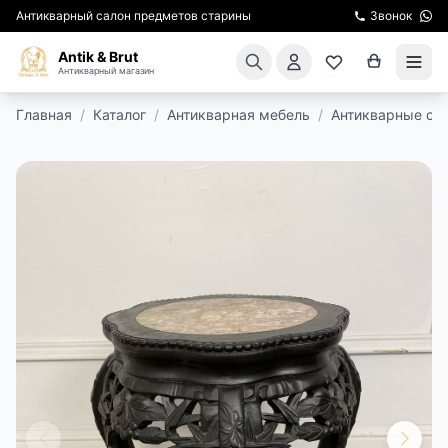
Антикварный салон предметов старины
Звонок
Antik & Brut
Антикварный магазин
Главная
/
Каталог
/
Антикварная мебель
/
Антикварные ст
КАТАЛОГ
АРЕНДА МЕБЕЛИ
ПОДАРКИ
КИНОСЪЕМКА
ЭКСКУРСИИ
РЕСТАВРАЦИЯ
КУРСЫ ПО РЕСТАВРАЦИИ