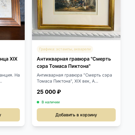
Графика: эстампы, акварели
нца XIX
Антикварная гравюра "Смерть
сэра Томаса Пиктона"
анция. На
Антикварная гравюра "Смерть сэра
.
Томаса Пиктона", ХIХ век, А...
25 000 ₽
В наличии
у
Добавить в корзину