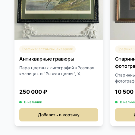
Графика: эстампы, акварели
Графика:
Антикварные гравюры
Старин
фотогра
Пара цветных литографий «Розовая
совреме
колпица» и "Рыжая цапля", Х...
Старинн
фотограф
современ
250 000 ₽
10 500
В наличии
В налич
Добавить в корзину