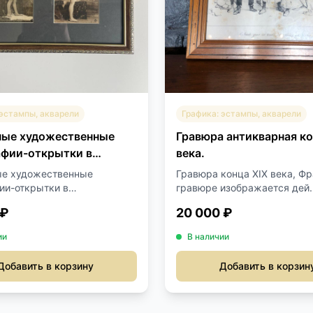
 эстампы, акварели
Графика: эстампы, акварели
ные художественные
Гравюра антикварная ко
фии-открытки в
века.
нном багете
ые художественные
Гравюра конца XIX века, Фр
ии-открытки в
гравюре изображается дей..
ном б...
 ₽
20 000 ₽
ии
В наличии
Добавить в корзину
Добавить в корзин