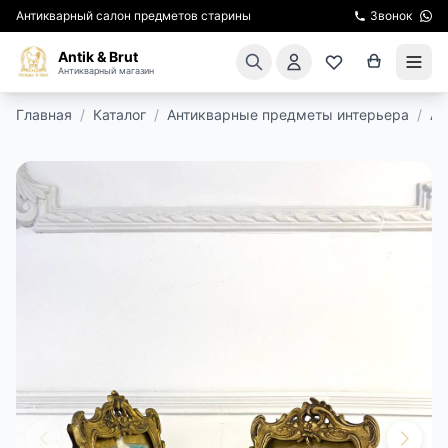
Антикварный салон предметов старины
Звонок
Antik & Brut
Антикварный магазин
Главная
/
Каталог
/
Антикварные предметы интерьера
/
Ан
КАТАЛОГ
АРЕНДА МЕБЕЛИ
ПОДАРКИ
КИНОСЪЕМКА
ЭКСКУРСИИ
РЕСТАВРАЦИЯ
КУРСЫ ПО РЕСТАВРАЦИИ