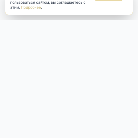
пользоваться сайтом, вы соглашаетесь с
этим.
Подробнее
.
Antik & Brut
Антикварный магазин
Наш антикварный магазин специализируется на продаже
антикварных предметов и фарфора, изделий
художественной культуры и предметов старины разных
эпох. Мы предлагаем профессиональную реставрацию,
аренду и бережную продажу редких вещей для интерьера
и коллекционирования.