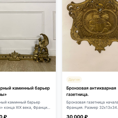
Другое
Бронзовая антикварная
арный каминный барьер
газетница.
ны»
Бронзовая газетница начала
ный каминный барьер
Франция. Размер 32х13х34.
» конца XIX века, Франци...
0 ₽
30 000 ₽