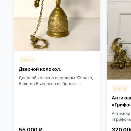
Другое
Дверной колокол.
Дверной колокол середины XX века,
Бельгия.Выполнен из бронзы...
Другое
Антикв
«Грифо
Антиквар
«Грифоны
55 000 ₽
320 00