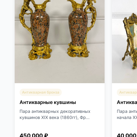
Антикварная бронза
Антиквар
Антикварные кувшины
Антикв
Пара антикварных декоративных
Пара ант
кувшинов XIX века (1860гг), Фр...
начала XX
450 000 ₽
40 000