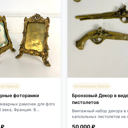
ная бронза
Антикварная бронза
арные фоторамки
Бронзовый Декор в вид
пистолетов
икварных рамочек для фото
 века, Франция. В...
Винтажный набор декора в 
капсюльных пистолетов на п
 ₽
50 000 ₽