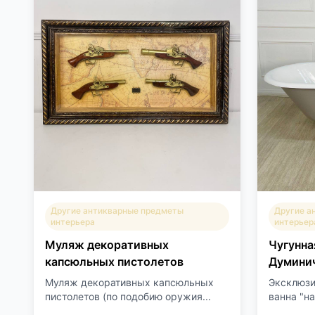
Другие антикварные предметы
Другие а
интерьера
интерьер
Муляж декоративных
Чугунна
капсюльных пистолетов
Думинич
Муляж декоративных капсюльных
Эксклюзи
пистолетов (по подобию оружия...
ванна "на