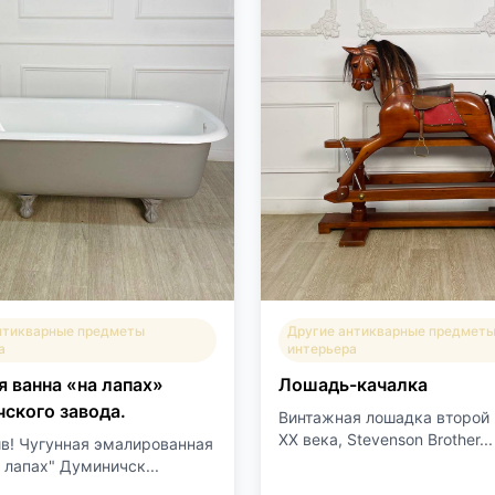
нтикварные предметы
Другие антикварные предмет
а
интерьера
я ванна «на лапах»
Лошадь-качалка
ского завода.
Винтажная лошадка второй
XX века, Stevenson Brother...
в! Чугунная эмалированная
 лапах" Думиничск...