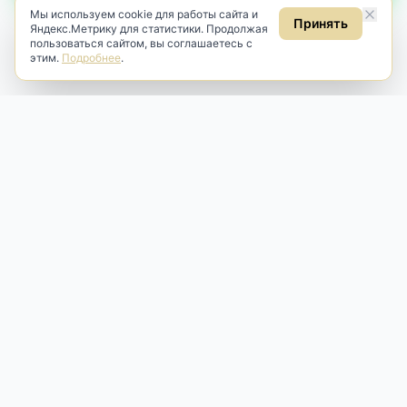
Мы используем cookie для работы сайта и
Принять
Яндекс.Метрику для статистики. Продолжая
пользоваться сайтом, вы соглашаетесь с
этим.
Подробнее
.
Antik & Brut
Антикварный магазин
Наш антикварный магазин специализируется на продаже
антикварных предметов и фарфора, изделий
художественной культуры и предметов старины разных
эпох. Мы предлагаем профессиональную реставрацию,
аренду и бережную продажу редких вещей для интерьера
и коллекционирования.