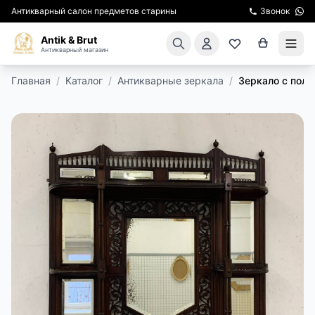
Антикварный салон предметов старины
Звонок
Antik & Brut
Антикварный магазин
Главная
/
Каталог
/
Антикварные зеркала
/
Зеркало с поло
КАТАЛОГ
АРЕНДА МЕБЕЛИ
ПОДАРКИ
КИНОСЪЕМКА
ЭКСКУРСИИ
РЕСТАВРАЦИЯ
КУРСЫ ПО РЕСТАВРАЦИИ