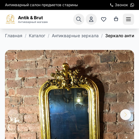
Антикварный салон предметов старины
Звонок
Antik & Brut
Антикварный магазин
Главная
/
Каталог
/
Антикварные зеркала
/
Зеркало антикв
КАТАЛОГ
АРЕНДА МЕБЕЛИ
ПОДАРКИ
КИНОСЪЕМКА
ЭКСКУРСИИ
РЕСТАВРАЦИЯ
КУРСЫ ПО РЕСТАВРАЦИИ