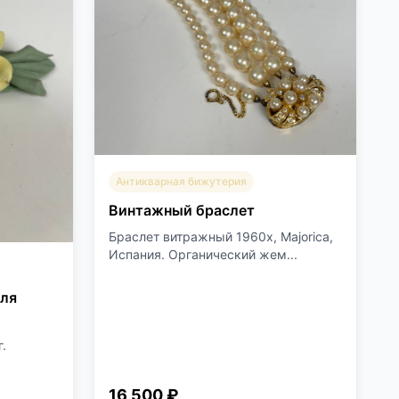
Антикварная бижутерия
Винтажный браслет
Браслет витражный 1960х, Majorica,
Испания. Органический жем...
для
.
16 500 ₽