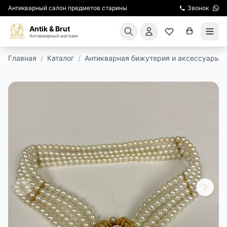
Антикварный салон предметов старины
Звонок
Antik & Brut
Антикварный магазин
Главная
/
Каталог
/
Антикварная бижутерия и аксессуары
/
КАТАЛОГ
АРЕНДА МЕБЕЛИ
ПОДАРКИ
КИНОСЪЕМКА
ЭКСКУРСИИ
РЕСТАВРАЦИЯ
КУРСЫ ПО РЕСТАВРАЦИИ