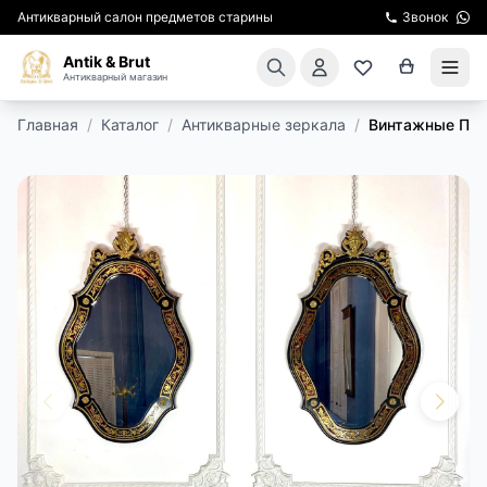
Антикварный салон предметов старины
Звонок
Antik & Brut
Антикварный магазин
Главная
/
Каталог
/
Антикварные зеркала
/
Винтажные Пар
КАТАЛОГ
АРЕНДА МЕБЕЛИ
ПОДАРКИ
КИНОСЪЕМКА
ЭКСКУРСИИ
РЕСТАВРАЦИЯ
КУРСЫ ПО РЕСТАВРАЦИИ