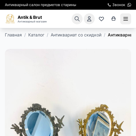
Антикварный салон предметов старины
Звонок
Antik & Brut
Антикварный магазин
Главная
/
Каталог
/
Антиквариат со скидкой
/
Антикварные
КАТАЛОГ
АРЕНДА МЕБЕЛИ
ПОДАРКИ
КИНОСЪЕМКА
ЭКСКУРСИИ
РЕСТАВРАЦИЯ
КУРСЫ ПО РЕСТАВРАЦИИ