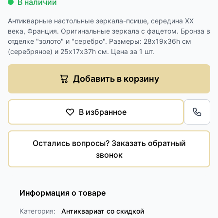
В наличии
Антикварные настольные зеркала-псише, середина ХХ
века, Франция. Оригинальные зеркала с фацетом. Бронза в
отделке "золото" и "серебро". Размеры: 28х19х36h см
(серебряное) и 25х17х37h см. Цена за 1 шт.
Добавить в корзину
В избранное
Обра
Остались вопросы? Заказать обратный
звонок
Информация о товаре
Категория:
Антиквариат со скидкой