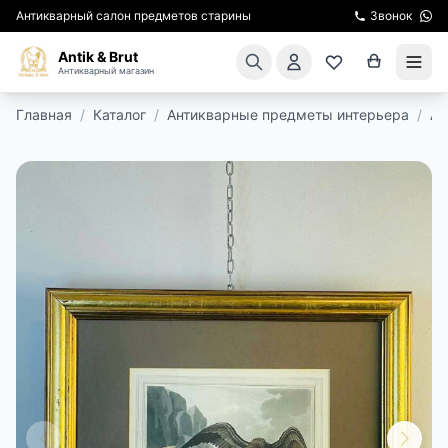
Антикварный салон предметов старины
Звонок
Antik & Brut
Антикварный магазин
Главная
/
Каталог
/
Антикварные предметы интерьера
/
Ан
КАТАЛОГ
АРЕНДА МЕБЕЛИ
ПОДАРКИ
КИНОСЪЕМКА
ЭКСКУРСИИ
РЕСТАВРАЦИЯ
КУРСЫ ПО РЕСТАВРАЦИИ