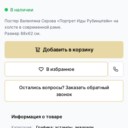
В наличии
Постер Валентина Серова «Портрет Иды Рубинштейн» на
холсте в современной раме.
Размер 88х62 см.
Добавить в корзину
В избранное
Обра
Остались вопросы? Заказать обратный
звонок
Информация о товаре
Категория:
Графика: эстампы, акварели