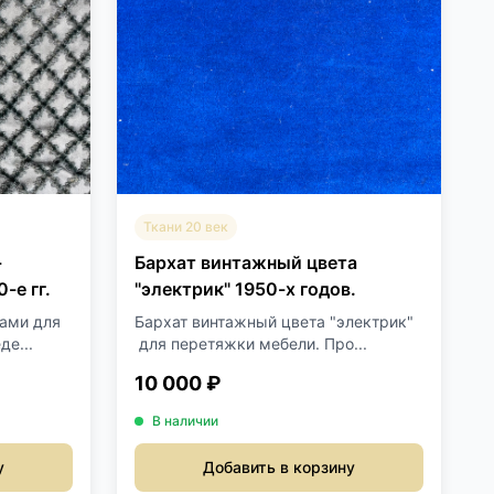
Ткани 20 век
-
Бархат винтажный цвета
-е гг.
"электрик" 1950-х годов.
бами для
Бархат винтажный цвета "электрик"
е...
для перетяжки мебели. Про...
10 000 ₽
В наличии
у
Добавить в корзину