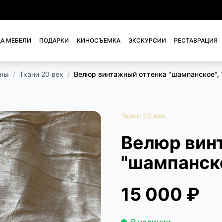
А МЕБЕЛИ
ПОДАРКИ
КИНОСЪЕМКА
ЭКСКУРСИИ
РЕСТАВРАЦИЯ
ены
/
Ткани 20 век
/
Велюр винтажный оттенка "шампанское", 
Ткани 20 век
Велюр вин
"шампанско
15 000 ₽