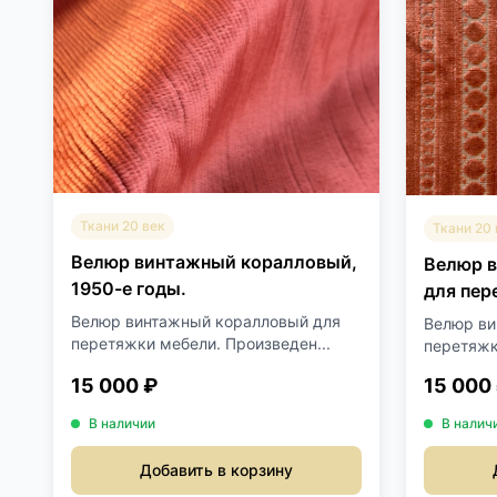
Ткани 20 век
Ткани 20 
Велюр винтажный коралловый,
Велюр 
1950-е годы.
для пер
орнамен
Велюр винтажный коралловый для
Велюр ви
перетяжки мебели. Произведен...
перетяжк
15 000 ₽
15 000
В наличии
В налич
Добавить в корзину