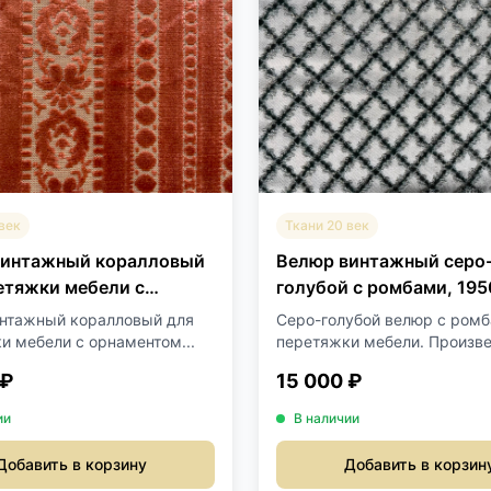
век
Ткани 20 век
винтажный коралловый
Велюр винтажный серо
етяжки мебели с
голубой с ромбами, 1950
том "Классицизм".
нтажный коралловый для
Серо-голубой велюр с ром
и мебели с орнаментом...
перетяжки мебели. Произвед
 ₽
15 000 ₽
ии
В наличии
Добавить в корзину
Добавить в корзин