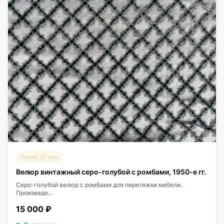
Ткани 20 век
Велюр винтажный серо-голубой с ромбами, 1950-е гг.
Серо-голубой велюр с ромбами для перетяжки мебели.
Произведе...
15 000 ₽