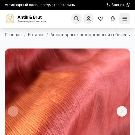
Антикварный салон предметов старины
Звонок
Antik & Brut
Антикварный магазин
Главная
/
Каталог
/
Антикварные ткани, ковры и гобелены
/
КАТАЛОГ
АРЕНДА МЕБЕЛИ
ПОДАРКИ
КИНОСЪЕМКА
ЭКСКУРСИИ
РЕСТАВРАЦИЯ
КУРСЫ ПО РЕСТАВРАЦИИ