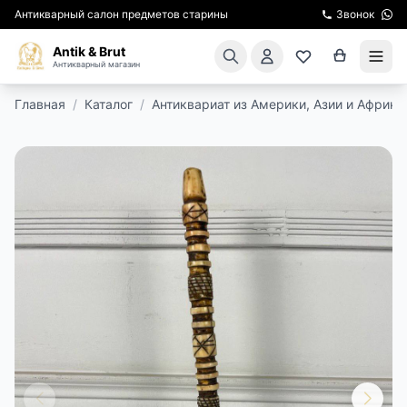
Антикварный салон предметов старины
Звонок
Antik & Brut
Антикварный магазин
Главная
/
Каталог
/
Антиквариат из Америки, Азии и Африки
КАТАЛОГ
АРЕНДА МЕБЕЛИ
ПОДАРКИ
КИНОСЪЕМКА
ЭКСКУРСИИ
РЕСТАВРАЦИЯ
КУРСЫ ПО РЕСТАВРАЦИИ