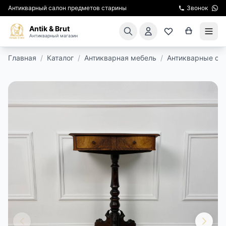
Антикварный салон предметов старины
Звонок
Antik & Brut
Антикварный магазин
Главная
/
Каталог
/
Антикварная мебель
/
Антикварные ст
КАТАЛОГ
АРЕНДА МЕБЕЛИ
ПОДАРКИ
КИНОСЪЕМКА
ЭКСКУРСИИ
РЕСТАВРАЦИЯ
КУРСЫ ПО РЕСТАВРАЦИИ