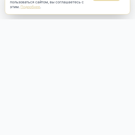
пользоваться сайтом, вы соглашаетесь с
этим.
Подробнее
.
Antik & Brut
Антикварный магазин
Наш антикварный магазин специализируется на продаже
антикварных предметов и фарфора, изделий
художественной культуры и предметов старины разных
эпох. Мы предлагаем профессиональную реставрацию,
аренду и бережную продажу редких вещей для интерьера
и коллекционирования.