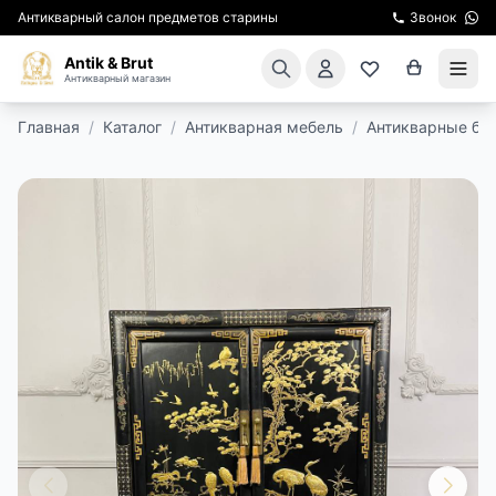
Антикварный салон предметов старины
Звонок
Antik & Brut
Антикварный магазин
Главная
/
Каталог
/
Антикварная мебель
/
Антикварные бу
КАТАЛОГ
АРЕНДА МЕБЕЛИ
ПОДАРКИ
КИНОСЪЕМКА
ЭКСКУРСИИ
РЕСТАВРАЦИЯ
КУРСЫ ПО РЕСТАВРАЦИИ