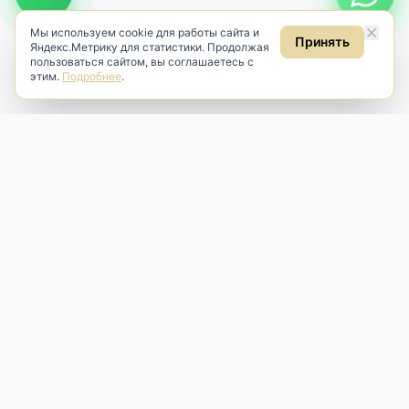
Мы используем cookie для работы сайта и
Принять
Яндекс.Метрику для статистики. Продолжая
пользоваться сайтом, вы соглашаетесь с
этим.
Подробнее
.
Antik & Brut
Антикварный магазин
Наш антикварный магазин специализируется на продаже
антикварных предметов и фарфора, изделий
художественной культуры и предметов старины разных
эпох. Мы предлагаем профессиональную реставрацию,
аренду и бережную продажу редких вещей для интерьера
и коллекционирования.