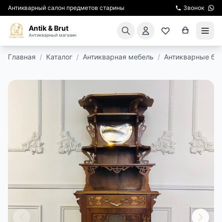
Антикварный салон предметов старины
Звонок
Antik & Brut
Антикварный магазин
Главная
/
Каталог
/
Антикварная мебель
/
Антикварные бу
КАТАЛОГ
АРЕНДА МЕБЕЛИ
ПОДАРКИ
КИНОСЪЕМКА
ЭКСКУРСИИ
РЕСТАВРАЦИЯ
КУРСЫ ПО РЕСТАВРАЦИИ