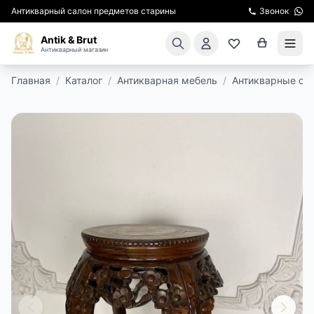
Антикварный салон предметов старины
Звонок
Antik & Brut
Антикварный магазин
Главная
/
Каталог
/
Антикварная мебель
/
Антикварные ст
КАТАЛОГ
АРЕНДА МЕБЕЛИ
ПОДАРКИ
КИНОСЪЕМКА
ЭКСКУРСИИ
РЕСТАВРАЦИЯ
КУРСЫ ПО РЕСТАВРАЦИИ