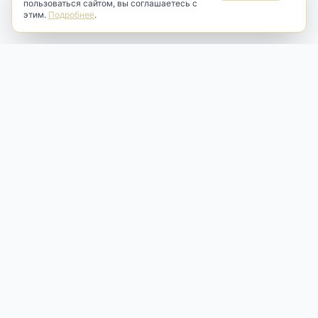
пользоваться сайтом, вы соглашаетесь с
этим.
Подробнее
.
Antik & Brut
Антикварный магазин
Наш антикварный магазин специализируется на продаже
антикварных предметов и фарфора, изделий
художественной культуры и предметов старины разных
эпох. Мы предлагаем профессиональную реставрацию,
аренду и бережную продажу редких вещей для интерьера
и коллекционирования.