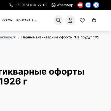
+7 (916) 010-22-09
WhatsApp
КУРСЫ
КОНТАКТЫ
 акварели
/
Парные антикварные офорты "На пруду" 1926 г.
тикварные офорты
1926 г