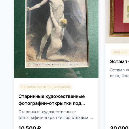
Графика:
Эстамп 
Эстамп «
века, Фра
Графика: эстампы, акварели
Старинные художественные
фотографии-открытки под
стеклом
Старинные художественные
фотографии-открытки под стеклом в
б...
10 500 ₽
30 000