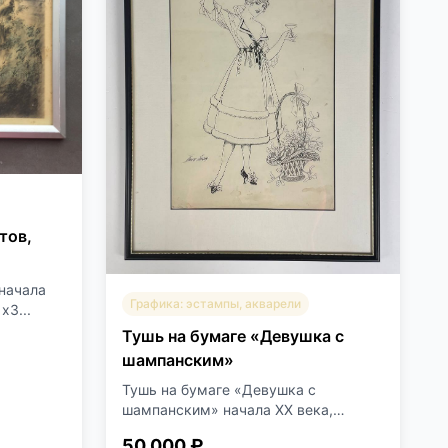
тов,
начала
Графика: эстампы, акварели
х3...
Тушь на бумаге «Девушка с
шампанским»
Тушь на бумаге «Девушка с
шампанским» начала XX века,
Европа...
50 000 ₽