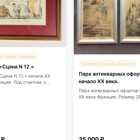
 эстампы, акварели
Графика: эстампы, акварели
«Сцена N 12.»
Пара антикварных офор
Сцена N 12.» начала XX
начало XX века.
нция. Под стеклом, с...
Пара антикварных офортов 
XX века Франция. Размер 21
 ₽
35 000 ₽