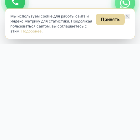
Мы используем cookie для работы сайта и
Принять
Яндекс.Метрику для статистики. Продолжая
пользоваться сайтом, вы соглашаетесь с
этим.
Подробнее
.
Antik & Brut
Антикварный магазин
Наш антикварный магазин специализируется на продаже
антикварных предметов и фарфора, изделий
художественной культуры и предметов старины разных
эпох. Мы предлагаем профессиональную реставрацию,
аренду и бережную продажу редких вещей для интерьера
и коллекционирования.