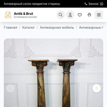
Антикварный салон предметов старины
Звонок
Antik & Brut
Антикварный магазин
Главная
/
Каталог
/
Антикварная мебель
/
Антикварные пол
КАТАЛОГ
АРЕНДА МЕБЕЛИ
ПОДАРКИ
КИНОСЪЕМКА
ЭКСКУРСИИ
РЕСТАВРАЦИЯ
КУРСЫ ПО РЕСТАВРАЦИИ