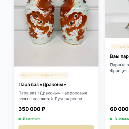
Вазы из 
Ваы пар
Парные в
Франция.
Вазы из фарфора и фаянса
Пара ваз «Драконы»
Пара ваз «Драконы» Фарфоровые
вазы с позолотой. Ручная роспи...
350 000 ₽
60 000
В наличии
В налич