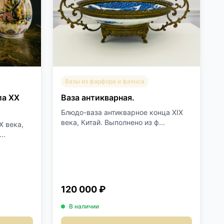
Вазы из фарфора и фаянса
ла XX
Ваза антикварная.
Блюдо-ваза антикварное конца XIX
века, Китай. Выполнено из ф...
X века,
..
120 000 ₽
В наличии