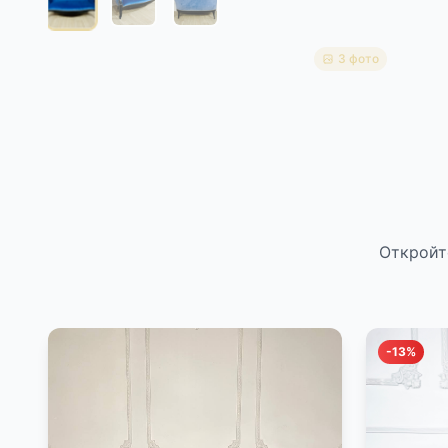
3 фото
Откройт
-13%