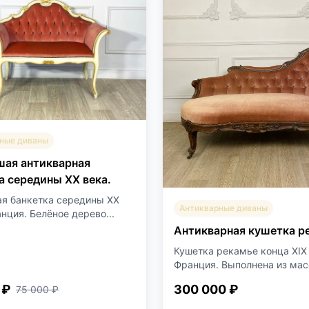
ные диваны
ая антикварная
а середины XX века.
я банкетка середины XX
Антикварные диваны
нция. Белёное дерево...
Антикварная кушетка р
Кушетка рекамье конца XIX 
Франция. Выполнена из масс
 ₽
300 000 ₽
75 000 ₽