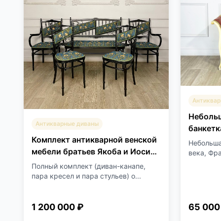
Антиквар
Небольш
Антикварные диваны
банкетк
Комплект антикварной венской
Небольша
мебели братьев Якоба и Иосифа
века, Фра
Кон (Jacob&Josef Kohn)
Полный комплект (диван-канапе,
пара кресел и пара стульев) о...
1 200 000 ₽
65 000