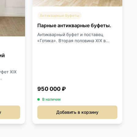
Антикварные буфеты
Парные антикварные буфеты.
Антикварный буфет и поставец
«Готика». Вторая половина XIX в...
ий
фет XIX
.
950 000 ₽
В наличии
у
Добавить в корзину