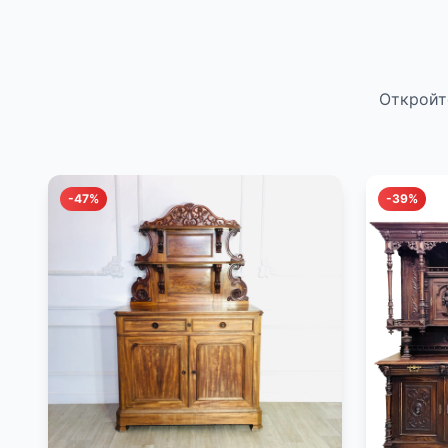
Откройт
-47%
-39%