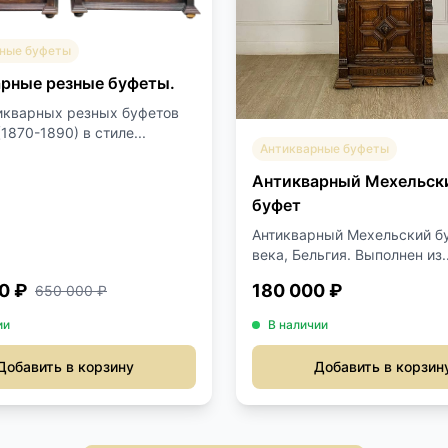
ные буфеты
рные резные буфеты.
икварных резных буфетов
(1870-1890) в стиле...
Антикварные буфеты
Антикварный Мехельск
буфет
Антикварный Мехельский бу
века, Бельгия. Выполнен из..
0 ₽
180 000 ₽
650 000 ₽
ии
В наличии
Добавить в корзину
Добавить в корзин