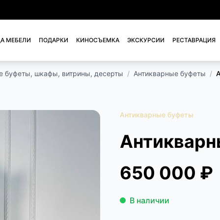
А МЕБЕЛИ
ПОДАРКИ
КИНОСЪЕМКА
ЭКСКУРСИИ
РЕСТАВРАЦИЯ
е буфеты, шкафы, витрины, десерты
/
Антикварные буфеты
/
А
Антикварные буфеты
Антикварн
650 000 ₽
В наличии