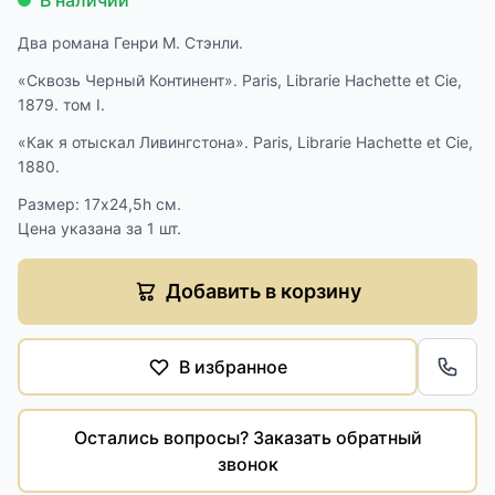
В наличии
Два романа Генри М. Стэнли.
«Сквозь Черный Континент». Paris, Librarie Hachette et Cie,
1879. том I.
«Как я отыскал Ливингстона». Paris, Librarie Hachette et Cie,
1880.
Размер: 17х24,5h см.
Цена указана за 1 шт.
Добавить в корзину
В избранное
Обра
Остались вопросы? Заказать обратный
звонок