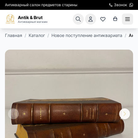
Антикварный салон предметов старины
Звонок
Antik & Brut
Антикварный магазин
Главная
/
Каталог
/
Новое поступление антиквариата
/
Ант
КАТАЛОГ
АРЕНДА МЕБЕЛИ
ПОДАРКИ
КИНОСЪЕМКА
ЭКСКУРСИИ
РЕСТАВРАЦИЯ
КУРСЫ ПО РЕСТАВРАЦИИ