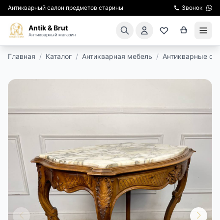
Антикварный салон предметов старины
Звонок
Antik & Brut
Антикварный магазин
Главная
/
Каталог
/
Антикварная мебель
/
Антикварные ст
КАТАЛОГ
АРЕНДА МЕБЕЛИ
ПОДАРКИ
КИНОСЪЕМКА
ЭКСКУРСИИ
РЕСТАВРАЦИЯ
КУРСЫ ПО РЕСТАВРАЦИИ