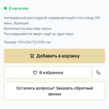
В наличии
Антикварный раскладной сервировочный стол конца XIX
века, Франция.
Выполнен из массива ореха.
Раскладывается вверх ещё на один ярус.
Размер 100х54х73/100h см
Добавить в корзину
В избранное
Обра
Остались вопросы? Заказать обратный
звонок