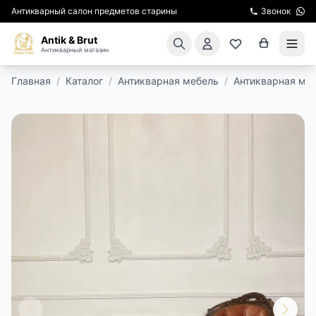
Антикварный салон предметов старины
Звонок
Antik & Brut
Антикварный магазин
Главная
/
Каталог
/
Антикварная мебель
/
Антикварная мя
КАТАЛОГ
АРЕНДА МЕБЕЛИ
ПОДАРКИ
КИНОСЪЕМКА
ЭКСКУРСИИ
РЕСТАВРАЦИЯ
КУРСЫ ПО РЕСТАВРАЦИИ