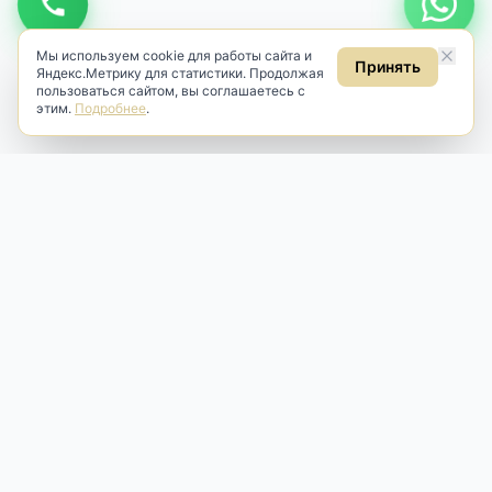
Мы используем cookie для работы сайта и
Принять
Яндекс.Метрику для статистики. Продолжая
пользоваться сайтом, вы соглашаетесь с
этим.
Подробнее
.
Antik & Brut
Антикварный магазин
Наш антикварный магазин специализируется на продаже
антикварных предметов и фарфора, изделий
художественной культуры и предметов старины разных
эпох. Мы предлагаем профессиональную реставрацию,
аренду и бережную продажу редких вещей для интерьера
и коллекционирования.