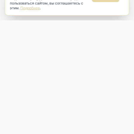
пользоваться сайтом, вы соглашаетесь с
этим.
Подробнее
.
Antik & Brut
Антикварный магазин
Наш антикварный магазин специализируется на продаже
антикварных предметов и фарфора, изделий
художественной культуры и предметов старины разных
эпох. Мы предлагаем профессиональную реставрацию,
аренду и бережную продажу редких вещей для интерьера
и коллекционирования.