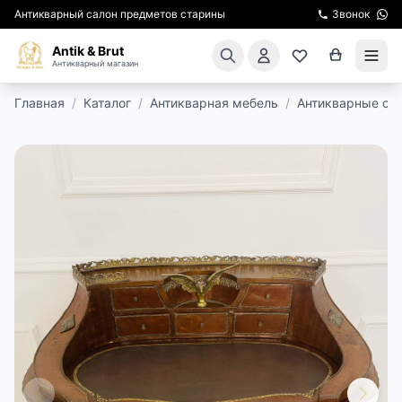
Антикварный салон предметов старины
Звонок
Antik & Brut
Антикварный магазин
Главная
/
Каталог
/
Антикварная мебель
/
Антикварные ст
КАТАЛОГ
АРЕНДА МЕБЕЛИ
ПОДАРКИ
КИНОСЪЕМКА
ЭКСКУРСИИ
РЕСТАВРАЦИЯ
КУРСЫ ПО РЕСТАВРАЦИИ