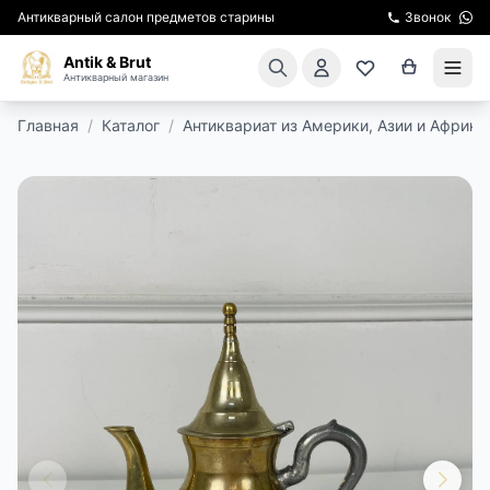
Антикварный салон предметов старины
Звонок
Antik & Brut
Антикварный магазин
Главная
/
Каталог
/
Антиквариат из Америки, Азии и Африки
КАТАЛОГ
АРЕНДА МЕБЕЛИ
ПОДАРКИ
КИНОСЪЕМКА
ЭКСКУРСИИ
РЕСТАВРАЦИЯ
КУРСЫ ПО РЕСТАВРАЦИИ