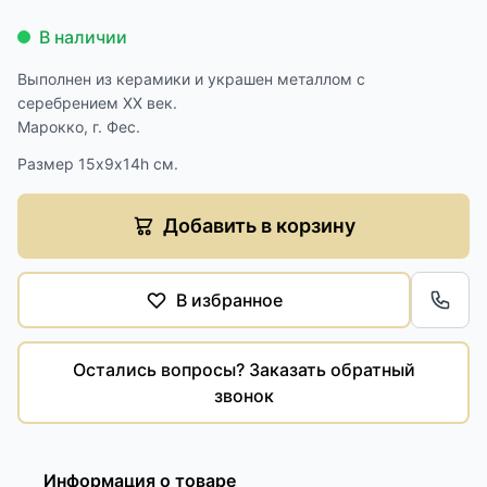
В наличии
Выполнен из керамики и украшен металлом с
серебрением XX век.
Марокко, г. Фес.
Размер 15х9х14h см.
Добавить в корзину
В избранное
Обра
Остались вопросы? Заказать обратный
звонок
Информация о товаре