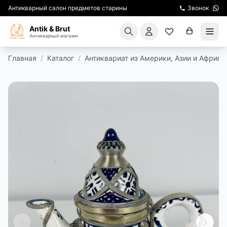
Антикварный салон предметов старины
Звонок
Antik & Brut
Антикварный магазин
Главная
/
Каталог
/
Антиквариат из Америки, Азии и Африки
КАТАЛОГ
АРЕНДА МЕБЕЛИ
ПОДАРКИ
КИНОСЪЕМКА
ЭКСКУРСИИ
РЕСТАВРАЦИЯ
КУРСЫ ПО РЕСТАВРАЦИИ