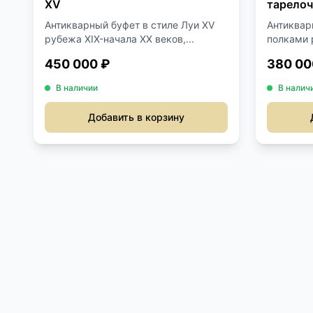
XV
тарелоч
Антикварный буфет в стиле Луи XV
Антиквар
рубежа XIX-начала XX веков,...
полками р
450 000 ₽
380 00
В наличии
В налич
Добавить в корзину