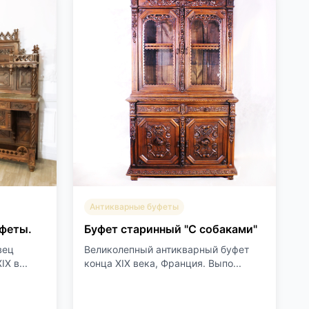
Антикварные буфеты
феты.
Буфет старинный "С собаками"
вец
Великолепный антикварный буфет
X в...
конца XIX века, Франция. Выпо...