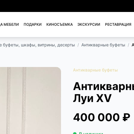
А МЕБЕЛИ
ПОДАРКИ
КИНОСЪЕМКА
ЭКСКУРСИИ
РЕСТАВРАЦИЯ
е буфеты, шкафы, витрины, десерты
/
Антикварные буфеты
/
А
Антикварные буфеты
Антикварны
Луи XV
400 000 ₽