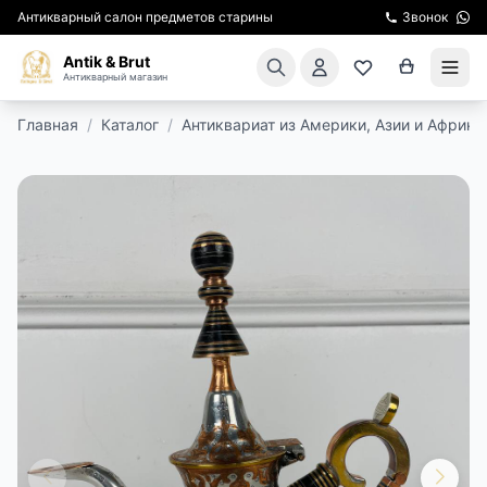
Антикварный салон предметов старины
Звонок
Antik & Brut
Антикварный магазин
Главная
/
Каталог
/
Антиквариат из Америки, Азии и Африки
КАТАЛОГ
АРЕНДА МЕБЕЛИ
ПОДАРКИ
КИНОСЪЕМКА
ЭКСКУРСИИ
РЕСТАВРАЦИЯ
КУРСЫ ПО РЕСТАВРАЦИИ