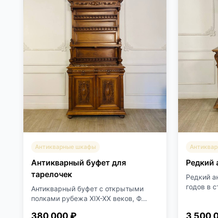
Антикварные шкафы
Антиква
Антикварный буфет для
Редкий 
тарелочек
Редкий а
годов в с
Антикварный буфет с открытыми
полками рубежа XIX-XX веков, Ф...
380 000 ₽
3 500 