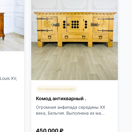
ouis XV,
Антикварные шкафы
Комод антикварный .
Огромная анфилада середины XX
века, Бельгия. Выполнена из ма...
450 000 ₽