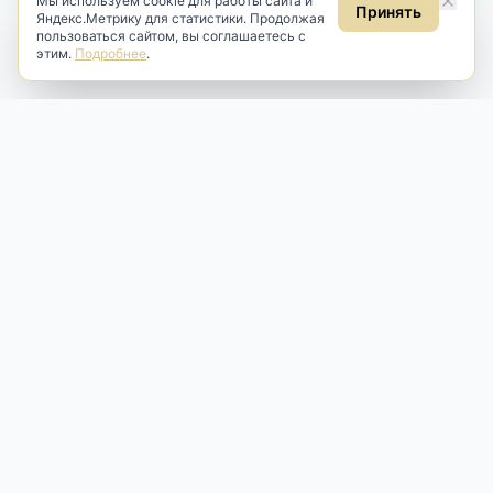
Мы используем cookie для работы сайта и
Принять
Яндекс.Метрику для статистики. Продолжая
пользоваться сайтом, вы соглашаетесь с
этим.
Подробнее
.
Antik & Brut
Антикварный магазин
Наш антикварный магазин специализируется на продаже
антикварных предметов и фарфора, изделий
художественной культуры и предметов старины разных
эпох. Мы предлагаем профессиональную реставрацию,
аренду и бережную продажу редких вещей для интерьера
и коллекционирования.