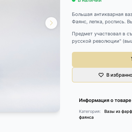
В наличии
Большая антикварная ваз
Фаянс, лепка, роспись. В
Предмет участвовал в с
русской революции" (выш
В избранн
Информация о товаре
Категория:
Вазы из фарф
фаянса