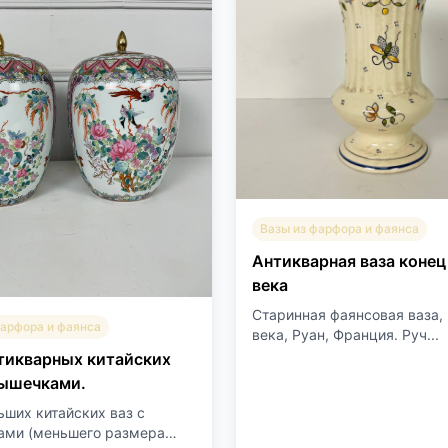
Вазы из фарфора и фаянса
Антикварная ваза конец
века
Старинная фаянсовая ваза, 
фарфора и фаянса
века, Руан, Франция. Руч...
тикварных китайских
рышечками.
ьших китайских ваз с
ми (меньшего размера