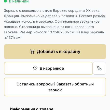
В наличии
Зеркало с консолью в стиле Барокко середины XX века,
Франция. Выполнено из дерева и позолоты. Богатая резьба
украшает консоль и зеркало. Оригинальное зеркальное
полотно. Столешница выполнена из патинированного
зеркала. Размер консоли 137х48х83h см. Размер зеркала
х137h см.
Добавить в корзину
В избранное
Обра
Остались вопросы? Заказать обратный
звонок
Информация о товаре