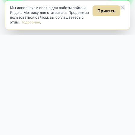
Мы используем cookie для работы сайта и
Принять
Яндекс.Метрику для статистики. Продолжая
пользоваться сайтом, вы соглашаетесь с
этим.
Подробнее
.
Antik & Brut
Антикварный магазин
Наш антикварный магазин специализируется на продаже
антикварных предметов и фарфора, изделий
художественной культуры и предметов старины разных
эпох. Мы предлагаем профессиональную реставрацию,
аренду и бережную продажу редких вещей для интерьера
и коллекционирования.