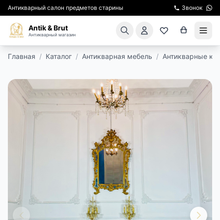
Антикварный салон предметов старины
Звонок
Antik & Brut
Антикварный магазин
Главная
/
Каталог
/
Антикварная мебель
/
Антикварные кон
КАТАЛОГ
АРЕНДА МЕБЕЛИ
ПОДАРКИ
КИНОСЪЕМКА
ЭКСКУРСИИ
РЕСТАВРАЦИЯ
КУРСЫ ПО РЕСТАВРАЦИИ