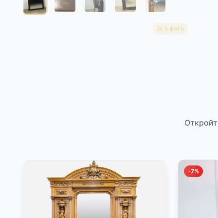
5 фото
Откройт
-7%