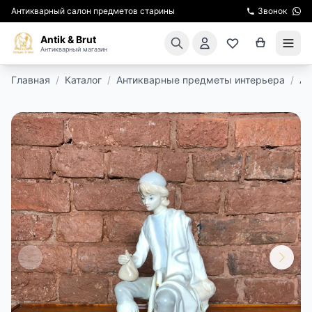
Антикварный салон предметов старины
Звонок
Antik & Brut
Антикварный магазин
Главная
/
Каталог
/
Антикварные предметы интерьера
/
Ан
КАТАЛОГ
АРЕНДА МЕБЕЛИ
ПОДАРКИ
КИНОСЪЕМКА
ЭКСКУРСИИ
РЕСТАВРАЦИЯ
КУРСЫ ПО РЕСТАВРАЦИИ