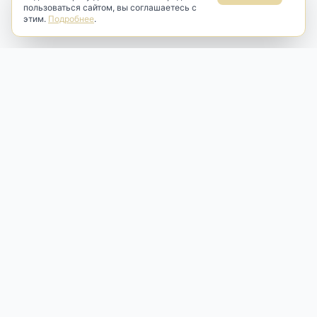
пользоваться сайтом, вы соглашаетесь с
этим.
Подробнее
.
Antik & Brut
Антикварный магазин
Наш антикварный магазин специализируется на продаже
антикварных предметов и фарфора, изделий
художественной культуры и предметов старины разных
эпох. Мы предлагаем профессиональную реставрацию,
аренду и бережную продажу редких вещей для интерьера
и коллекционирования.