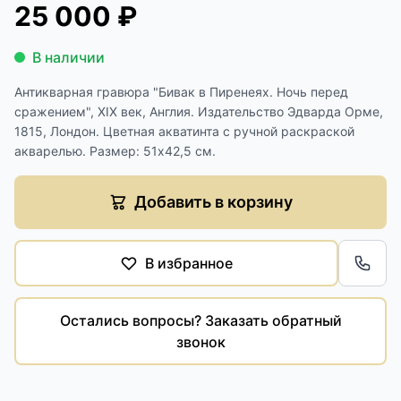
25 000 ₽
В наличии
Антикварная гравюра "Бивак в Пиренеях. Ночь перед
сражением", ХIХ век, Англия. Издательство Эдварда Орме,
1815, Лондон. Цветная акватинта с ручной раскраской
акварелью. Размер: 51х42,5 см.
Добавить в корзину
В избранное
Обра
Остались вопросы? Заказать обратный
звонок