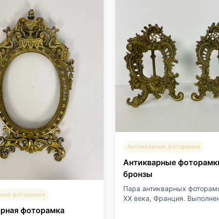
Антикварные фоторамки
Антикварные фоторамк
бронзы
Пара антикварных фоторам
ные фоторамки
XX века, Франция. Выполнен
рная фоторамка