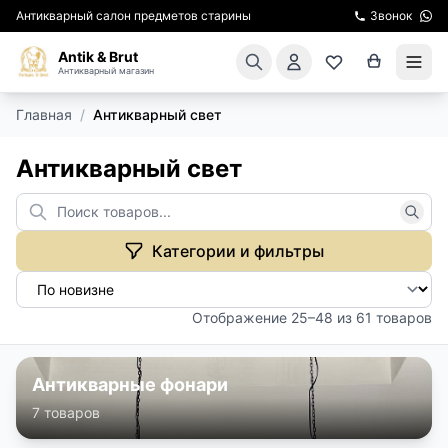
Антикварный салон предметов старины
Звонок
Antik & Brut
Антикварный магазин
Главная
/
Антикварный свет
КАТАЛОГ
Антикварный свет
АРЕНДА МЕБЕЛИ
ПОДАРКИ
Категории и фильтры
КИНОСЪЕМКА
Отображение 25–48 из 61 товаров
ЭКСКУРСИИ
РЕСТАВРАЦИЯ
Антикварные фонари
7 товаров
КУРСЫ ПО РЕСТАВРАЦИИ