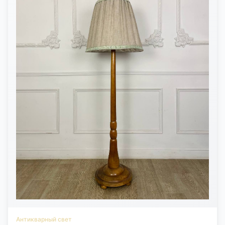
фирмы бр. Мюллер приходится на 1920 – начало 1930-х годов.
Её продукция была представлена в магазинах Нанси, а также в
Париже. В этот период стекло маркируется как «Muller Freres,
Luneville». В 1936 году фирма Бр.Мюллер закрывается. Изделия
этой мануфактуры находятся в частных коллекциях и музеях
мира.
Антикварный свет