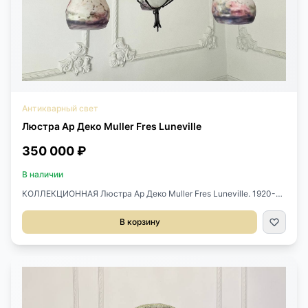
Антикварный свет
Люстра Ар Деко Muller Fres Luneville
350 000 ₽
В наличии
КОЛЛЕКЦИОННАЯ Люстра Ар Деко Muller Fres Luneville. 1920-
1930 гг, Франция. Выполнена из металла и цветного стекла.
Каждый плафон подписан «Muller Fres Luneville”. На одном
В корзину
плафоне есть трещинка. Высота 70 см. Д 65 см. Художественная
обработка стекла фирмы бр. Мюллер осуществлялась в стиле
Лотарингского модерна (Школа Нанси). На всём протяжении
существования фирмы её стеклянная продукция отличалась
высокой технологичностью, многообразием приёмов
художественной обработки. При выдувании нередко
использовалось около семи цветных слоёв стекла с
последующей разнообразной декорацией. Наибольший успех