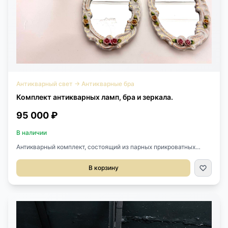
Антикварный свет
→
Антикварные бра
Комплект антикварных ламп, бра и зеркала.
95 000 ₽
В наличии
Антикварный комплект, состоящий из парных прикроватных
ламп, пары зеркал и бра 1960-х годов, Германия. Выполнены из
фарфора и расписаны вручную в стиле, подражающем рококо.
В корзину
Размер 19 х 27h см (зеркало), 31h см (настольная лампа), 15 х
34h см (бра).