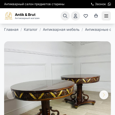
Антикварный салон предметов старины
Звонок
Antik & Brut
Антикварный магазин
Главная
/
Каталог
/
Антикварная мебель
/
Антикварные ст
КАТАЛОГ
АРЕНДА МЕБЕЛИ
ПОДАРКИ
КИНОСЪЕМКА
ЭКСКУРСИИ
РЕСТАВРАЦИЯ
КУРСЫ ПО РЕСТАВРАЦИИ