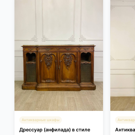
Антикварные шкафы
Антиква
Дрессуар (анфилада) в стиле
Антиква