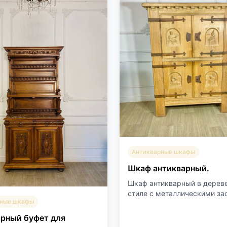
Антикварные шкафы
Шкаф антикварный.
Шкаф антикварный в дерев
стиле с металлическими зас
рные шкафы
рный буфет для