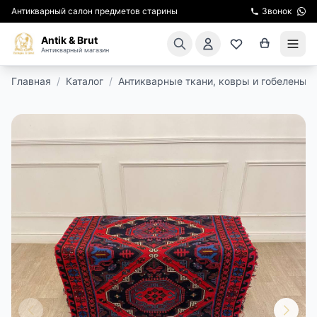
Антикварный салон предметов старины
Звонок
Antik & Brut
Антикварный магазин
Главная
/
Каталог
/
Антикварные ткани, ковры и гобелены
/
КАТАЛОГ
АРЕНДА МЕБЕЛИ
ПОДАРКИ
КИНОСЪЕМКА
ЭКСКУРСИИ
РЕСТАВРАЦИЯ
КУРСЫ ПО РЕСТАВРАЦИИ