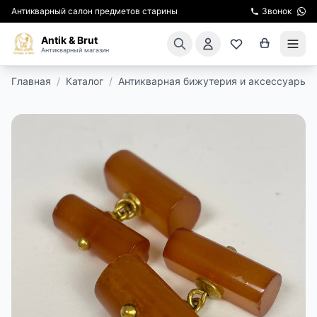
Антикварный салон предметов старины
Звонок
Antik & Brut
Антикварный магазин
Главная
/
Каталог
/
Антикварная бижутерия и аксессуары
/
КАТАЛОГ
АРЕНДА МЕБЕЛИ
ПОДАРКИ
КИНОСЪЕМКА
ЭКСКУРСИИ
РЕСТАВРАЦИЯ
КУРСЫ ПО РЕСТАВРАЦИИ