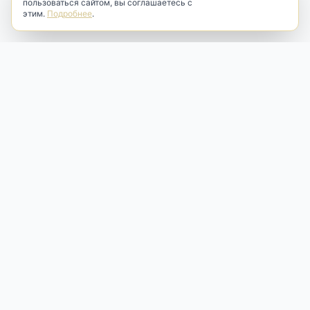
пользоваться сайтом, вы соглашаетесь с
этим.
Подробнее
.
Antik & Brut
Антикварный магазин
Наш антикварный магазин специализируется на продаже
антикварных предметов и фарфора, изделий
художественной культуры и предметов старины разных
эпох. Мы предлагаем профессиональную реставрацию,
аренду и бережную продажу редких вещей для интерьера
и коллекционирования.